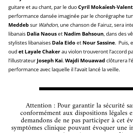
guitare et au chant, par le duo
Cyril Mokaïesh
-
Valen
performance dansée imaginée par le chorégraphe tun
Meddeb
sur
Wahdon
, une chanson de Fairuz, sera in
libanais
Dalia Naous
et
Nadim Bahsoun
, dans des v
stylistes libanaises
Dala Eido
et
Nour Sassine
. Puis, 
oud
et Layale Chaker
au violon trouveront l’accord pa
l’illustrateur
Joseph Kai
.
Wajdi Mouawad
clôturera l
performance avec laquelle il l’avait lancé la veille.
▬▬▬▬▬▬▬▬
Attention : Pour garantir la sécurité sa
conformément aux dispositions légales e
demandons de ne pas participer à cet é
symptômes clinique pouvant évoquer une in