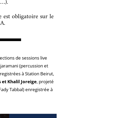
e…).
est obligatoire sur le
MA.
▬▬▬▬
ctions de sessions live
jaramani (percussion et
nregistrées à Station Beirut,
et Khalil Joreige
, projeté
ady Tabbal) enregistrée à