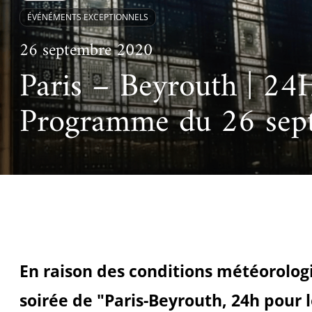
Ac
Le projet de nouveau musée
ÉVÉNÉMENTS EXCEPTIONNELS
Festivals
Centre de langu
an
Les rencontres économiques du monde arabe
26 septembre 2020
Cinéma
Takam Tikou
Paris – Beyrouth | 24
Musique
Les Journées de l'histoire de l'IMA
Programme du 26 sep
Littérature et poésie
En raison des conditions météorolog
soirée de "Paris-Beyrouth, 24h pour l