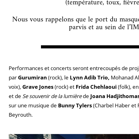
(température, toux, fièvr
Nous vous rappelons que le port du masque 
parvis et au sein de l’I
▬▬▬▬▬▬▬▬
Performances et concerts seront entrecoupés de proje
par
Gurumiran
(rock), le
Lynn Adib Trio,
Mohanad Al
voix),
Grave Jones
(rock) et
Frida Chehlaoui
(folk), e
et de
Se souvenir de la lumière
de
Joana Hadjithomas 
sur une musique de
Bunny Tylers
(Charbel Haber et F
Beyrouth.