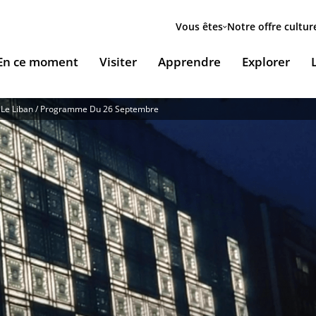
Menu
secondaire
Vous êtes
Notre offre cultur
ion
En ce moment
Visiter
Apprendre
Explorer
le
r Le Liban / Programme Du 26 Septembre
Accueillir nos expositions / Host our exhibitions
VOUS ACCUEILLENT
ESSOURCES & PÉDAGOGIE
LES RENDEZ-VOUS
Ingénierie culturelle
couvrir le monde arabe
Les Jeudis de l’IMA
Documents institutionnels
ïla Shahid
ssources pédagogiques
Ici & Maintenant
Nous rejoindre / Carrières
eunesse
ssources documentaires
Falsafa I Les RDV de la philosophie arabe
Mécènes et sponsors
que
taïr, le portail documentaire de l'IMA
Les Samedis de la poésie
Nous contacter
ramique, Café littéraire et self
nsulter / Emprunter des livres et des médias à la
Rencontres littéraires de l’IMA
bliothèque de l'IMA
Les escales musicales du musée