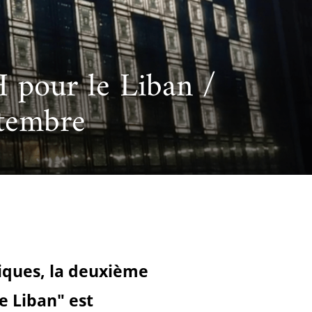
cueillir une exposition pédagogique itinérante / Host
e et de civilisation arabes
L’heure du conte
 educational travelling exhibition
H pour le Liban /
tembre
iques, la deuxième
e Liban" est