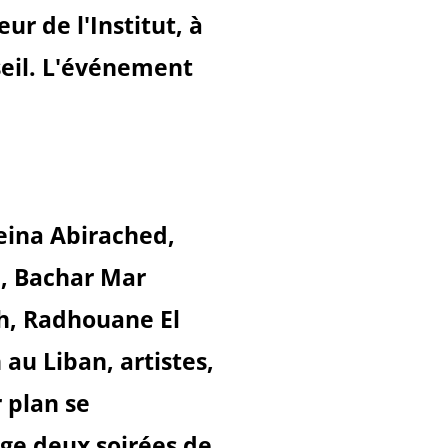
ur de l'Institut, à
seil. L'événement
eina Abirached,
e, Bachar Mar
h, Radhouane El
au Liban, artistes,
r plan se
age deux soirées de