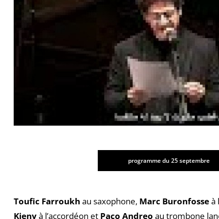
programme du 25 septembre
Toufic Farroukh
au saxophone,
Marc Buronfosse
à 
Kieny
à l’accordéon et
Paco Andreo
au trombone lance