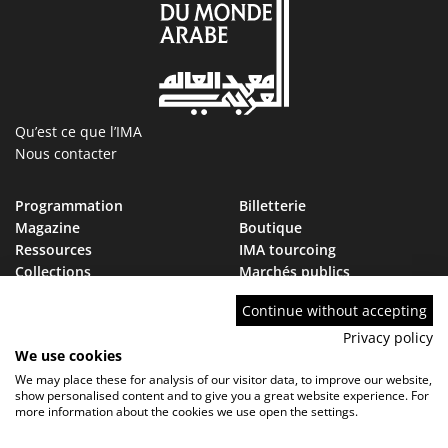
Qu’est ce que l’IMA
Nous contacter
Programmation
Billetterie
Magazine
Boutique
Ressources
IMA tourcoing
Collections
Marchés publics
Devenir Ami de l’IMA
Nous rejoindre
Continue without accepting
FAQ
Privacy policy
We use cookies
We may place these for analysis of our visitor data, to improve our website,
show personalised content and to give you a great website experience. For
more information about the cookies we use open the settings.
Contact
FAQ
Marchés publics