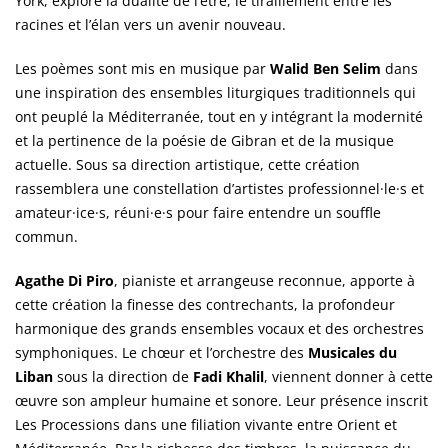
York, explore la dualité de l’être, le tiraillement entre les
racines et l’élan vers un avenir nouveau.
Les poèmes sont mis en musique par
Walid Ben Selim
dans
une inspiration des ensembles liturgiques traditionnels qui
ont peuplé la Méditerranée, tout en y intégrant la modernité
et la pertinence de la poésie de Gibran et de la musique
actuelle. Sous sa direction artistique, cette création
rassemblera une constellation d’artistes professionnel·le·s et
amateur·ice·s, réuni·e·s pour faire entendre un souffle
commun.
Agathe Di Piro
, pianiste et arrangeuse reconnue, apporte à
cette création la finesse des contrechants, la profondeur
harmonique des grands ensembles vocaux et des orchestres
symphoniques. Le chœur et l’orchestre des
Musicales du
Liban
sous la direction de
Fadi Khalil
, viennent donner à cette
œuvre son ampleur humaine et sonore. Leur présence inscrit
Les Processions dans une filiation vivante entre Orient et