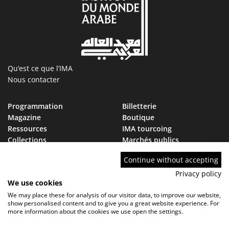
Qu’est ce que l’IMA
Nous contacter
Programmation
Billetterie
Magazine
Boutique
Ressources
IMA tourcoing
Collections
Marchés publics
Devenir Ami de l’IMA
Nous rejoindre
Continue without accepting
FAQ
Privacy policy
We use cookies
We may place these for analysis of our visitor data, to improve our website,
show personalised content and to give you a great website experience. For
more information about the cookies we use open the settings.
Contact
FAQ
Marchés publics