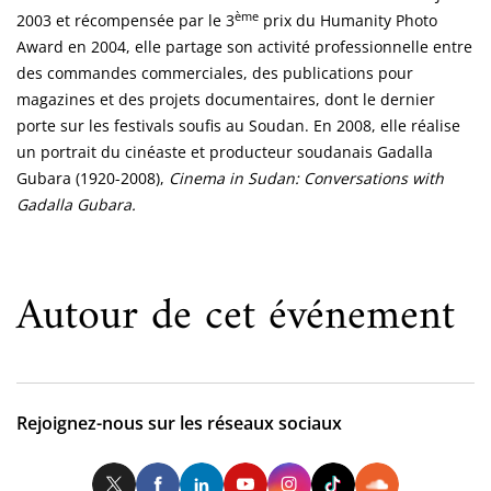
ème
2003 et récompensée par le 3
prix du Humanity Photo
Award en 2004, elle partage son activité professionnelle entre
des commandes commerciales, des publications pour
magazines et des projets documentaires, dont le dernier
porte sur les festivals soufis au Soudan. En 2008, elle réalise
un portrait du cinéaste et producteur soudanais Gadalla
Gubara (1920-2008),
Cinema in Sudan: Conversations with
Gadalla Gubara.
Autour de cet événement
Rejoignez-nous sur les réseaux sociaux
Twitter
Facebook
LinkedIn
Youtube
Instagram
Tiktok
So