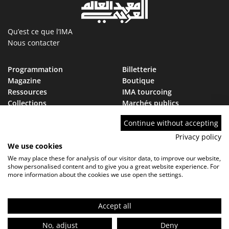
Qu’est ce que l’IMA
Nous contacter
Programmation
Billetterie
Magazine
Boutique
Ressources
IMA tourcoing
Collections
Marchés publics
Devenir Ami de l’IMA
Nous rejoindre
Continue without accepting
FAQ
Privacy policy
We use cookies
We may place these for analysis of our visitor data, to improve our website,
show personalised content and to give you a great website experience. For
more information about the cookies we use open the settings.
Contact
FAQ
Marchés publics
Mentions légales - Politique de confidentialité
Réglement de visite
Accept all
FR
No, adjust
Deny