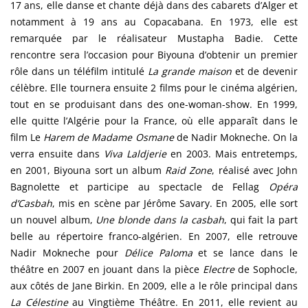
17 ans, elle danse et chante déjà dans des cabarets d’Alger et
notamment à 19 ans au Copacabana. En 1973, elle est
remarquée par le réalisateur Mustapha Badie. Cette
rencontre sera l’occasion pour Biyouna d’obtenir un premier
rôle dans un téléfilm intitulé
La grande maison
et de devenir
célèbre. Elle tournera ensuite 2 films pour le cinéma algérien,
tout en se produisant dans des one-woman-show. En 1999,
elle quitte l’Algérie pour la France, où elle apparaît dans le
film Le
Harem de Madame Osmane
de Nadir Mokneche. On la
verra ensuite dans
Viva Laldjerie
en 2003. Mais entretemps,
en 2001, Biyouna sort un album
Raid Zone
, réalisé avec John
Bagnolette et participe au spectacle de Fellag
Opéra
d’Casbah
, mis en scène par Jérôme Savary. En 2005, elle sort
un nouvel album,
Une blonde dans la casbah
, qui fait la part
belle au répertoire franco-algérien. En 2007, elle retrouve
Nadir Mokneche pour
Délice Paloma
et se lance dans le
théâtre en 2007 en jouant dans la pièce
Electre
de Sophocle,
aux côtés de Jane Birkin. En 2009, elle a le rôle principal dans
La Célestine
au Vingtième Théâtre. En 2011, elle revient au