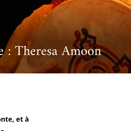
cueillir une exposition pédagogique itinérante / Host
e et de civilisation arabes
L’heure du conte
 educational travelling exhibition
te : Theresa Amoon
nte, et à