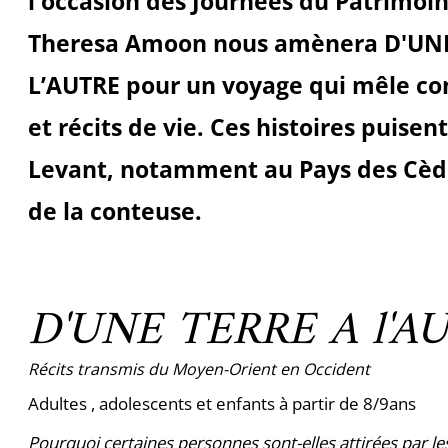
l'occasion des Journées du Patrimoi
Theresa Amoon
nous amènera
D'UN
L’AUTRE
pour un voyage qui mêle con
et récits de vie. Ces histoires puisen
Levant, notamment au Pays des Cèdre
de la conteuse.
D'UNE TERRE A l'A
Récits transmis du Moyen-Orient en Occident
Adultes , adolescents et enfants à partir de 8/9ans
Pourquoi certaines personnes sont-elles attirées par les