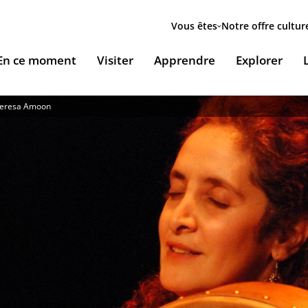
Menu
secondaire
Vous êtes
Notre offre cultur
ion
En ce moment
Visiter
Apprendre
Explorer
le
Theresa Amoon
Accueillir nos expositions / Host our exhibitions
VOUS ACCUEILLENT
ESSOURCES & PÉDAGOGIE
LES RENDEZ-VOUS
Ingénierie culturelle
couvrir le monde arabe
Les Jeudis de l’IMA
Documents institutionnels
ïla Shahid
ssources pédagogiques
Ici & Maintenant
Nous rejoindre / Carrières
eunesse
ssources documentaires
Falsafa I Les RDV de la philosophie arabe
Mécènes et sponsors
que
taïr, le portail documentaire de l'IMA
Les Samedis de la poésie
Nous contacter
ramique, Café littéraire et self
nsulter / Emprunter des livres et des médias à la
Rencontres littéraires de l’IMA
bliothèque de l'IMA
Les escales musicales du musée