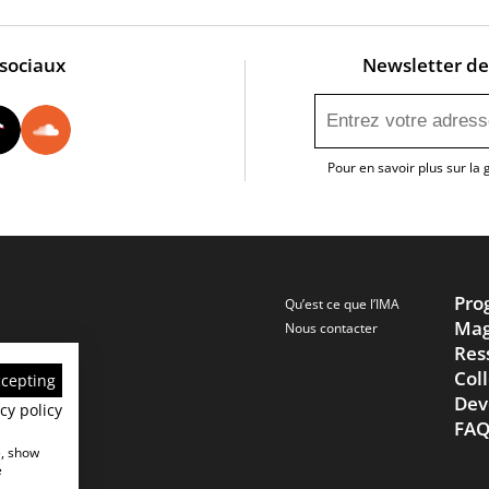
 sociaux
Newsletter de 
utube
Instagram
Tiktok
Soundcloud
Pour en savoir plus sur la
Pro
Qu’est ce que l’IMA
Mag
Nous contacter
Res
Col
ccepting
Dev
cy policy
FA
e, show
e