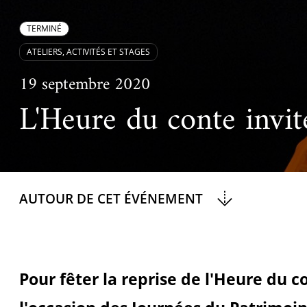
Ac
Le projet de nouveau musée
Festivals
Centre de langu
an
TERMINÉ
Les rencontres économiques du monde arabe
Cinéma
ATELIERS, ACTIVITÉS ET STAGES
Takam Tikou
Musique
19 septembre 2020
Les Journées de l'histoire de l'IMA
L'Heure du conte invi
Littérature et poésie
AUTOUR DE CET ÉVÉNEMENT
Pour fêter la reprise de l'Heure du co