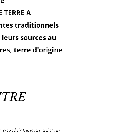
ne
E TERRE A
tes traditionnels
t leurs sources au
s, terre d'origine
UTRE
 pays lointains au point de