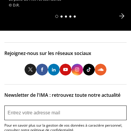
© D.R.
Rejoignez-nous sur les réseaux sociaux
Twitter
Facebook
LinkedIn
Youtube
Instagram
Tiktok
So
Newsletter de l'IMA : retrouvez toute notre actualité
Pour en savoir plus sur la gestion de vos données à caractère personnel,
consultez notre
politique de confidentialité
.