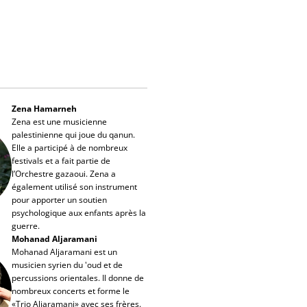
Zena Hamarneh
Zena est une musicienne
palestinienne qui joue du qanun.
Elle a participé à de nombreux
festivals et a fait partie de
l’Orchestre gazaoui. Zena a
également utilisé son instrument
pour apporter un soutien
psychologique aux enfants après la
guerre.
Mohanad Aljaramani
Mohanad Aljaramani est un
musicien syrien du 'oud et de
percussions orientales. Il donne de
nombreux concerts et forme le
«Trio Aljaramani» avec ses frères.