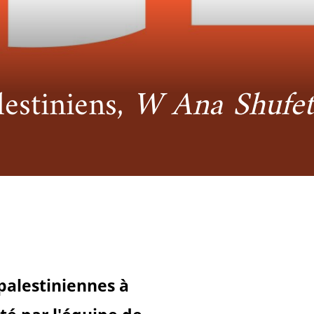
cueillir une exposition pédagogique itinérante / Host
e et de civilisation arabes
L’heure du conte
 educational travelling exhibition
lestiniens,
W Ana Shufet.
alestiniennes à