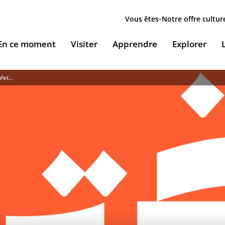
Menu
secondaire
Vous êtes
Notre offre cultur
ion
En ce moment
Visiter
Apprendre
Explorer
le
et...
Accueillir nos expositions / Host our exhibitions
VOUS ACCUEILLENT
ESSOURCES & PÉDAGOGIE
LES RENDEZ-VOUS
Ingénierie culturelle
couvrir le monde arabe
Les Jeudis de l’IMA
Documents institutionnels
ïla Shahid
ssources pédagogiques
Ici & Maintenant
Nous rejoindre / Carrières
eunesse
ssources documentaires
Falsafa I Les RDV de la philosophie arabe
Mécènes et sponsors
que
taïr, le portail documentaire de l'IMA
Les Samedis de la poésie
Nous contacter
ramique, Café littéraire et self
nsulter / Emprunter des livres et des médias à la
Rencontres littéraires de l’IMA
bliothèque de l'IMA
Les escales musicales du musée