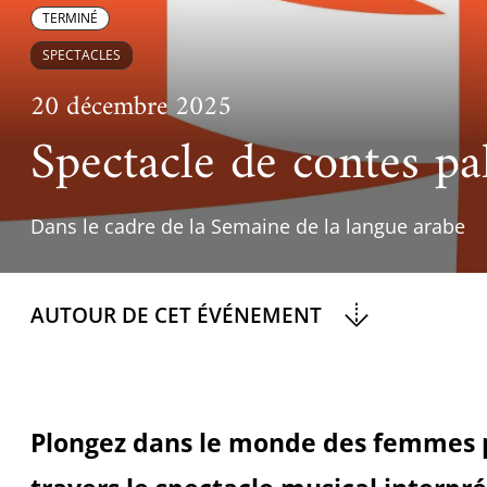
Ac
Le projet de nouveau musée
TERMINÉ
Festivals
Centre de langu
an
SPECTACLES
Les rencontres économiques du monde arabe
Cinéma
20 décembre 2025
Takam Tikou
Musique
Spectacle de contes pa
Les Journées de l'histoire de l'IMA
Littérature et poésie
Dans le cadre de la Semaine de la langue arabe
AUTOUR DE CET ÉVÉNEMENT
Plongez dans le monde des femmes p