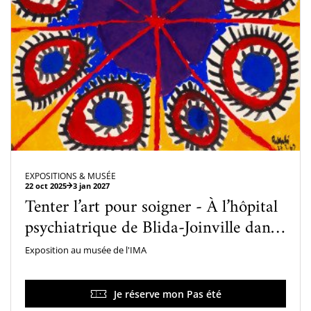
EXPOSITIONS & MUSÉE
22 oct 2025
3 jan 2027
Tenter l’art pour soigner - À l’hôpital
psychiatrique de Blida-Joinville dans
les années 1960
Exposition au musée de l'IMA
Je réserve mon Pas été