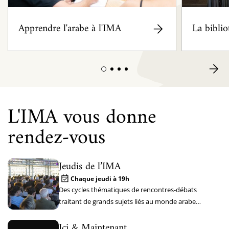
Apprendre l'arabe à l'IMA
La bibli
L'IMA vous donne
rendez-vous
Jeudis de l’IMA
Chaque jeudi à 19h
Des cycles thématiques de rencontres-débats
traitant de grands sujets liés au monde arabe
passé et contemporain
Ici & Maintenant