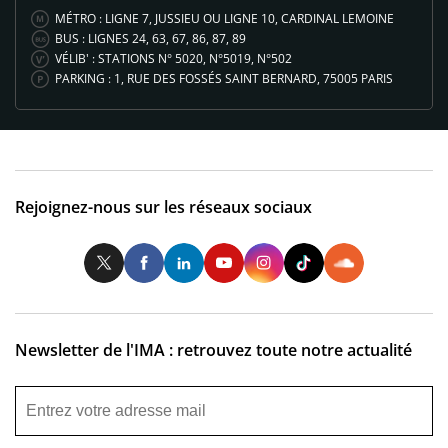
MÉTRO : LIGNE 7, JUSSIEU OU LIGNE 10, CARDINAL LEMOINE
BUS : LIGNES 24, 63, 67, 86, 87, 89
VÉLIB' : STATIONS N° 5020, N°5019, N°502
PARKING : 1, RUE DES FOSSÉS SAINT BERNARD, 75005 PARIS
Rejoignez-nous sur les réseaux sociaux
Twitter
Facebook
LinkedIn
Youtube
Instagram
Tiktok
So
Newsletter de l'IMA : retrouvez toute notre actualité