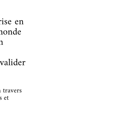
rise en
 monde
n
valider
 travers
s et