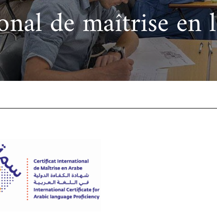
ional de maîtrise en
cueillir une exposition pédagogique itinérante / Host
e et de civilisation arabes
L’heure du conte
 educational travelling exhibition