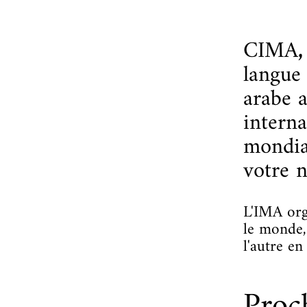
CIMA
langue
arabe a
interna
mondia
votre 
L'IMA orga
le monde,
l'autre e
Proch