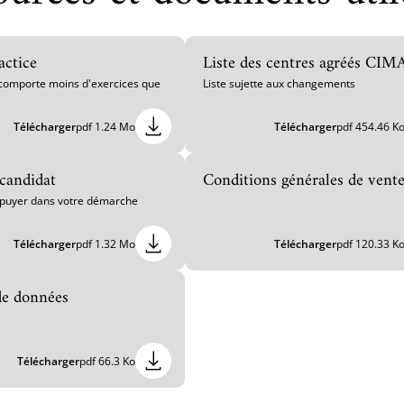
ctice
Liste des centres agréés CIM
comporte moins d'exercices que
Liste sujette aux changements
Télécharger
pdf 1.24 Mo
Télécharger
pdf 454.46 K
candidat
Conditions générales de vent
puyer dans votre démarche
Télécharger
pdf 1.32 Mo
Télécharger
pdf 120.33 K
de données
Télécharger
pdf 66.3 Ko