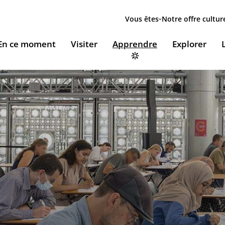
Menu
secondaire
Vous êtes
Notre offre cultur
ion
En ce moment
Visiter
Apprendre
Explorer
le
Accueillir nos expositions / Host our exhibitions
VOUS ACCUEILLENT
ESSOURCES & PÉDAGOGIE
LES RENDEZ-VOUS
Ingénierie culturelle
couvrir le monde arabe
Les Jeudis de l’IMA
Documents institutionnels
ïla Shahid
ssources pédagogiques
Ici & Maintenant
Nous rejoindre / Carrières
eunesse
ssources documentaires
Falsafa I Les RDV de la philosophie arabe
Mécènes et sponsors
que
taïr, le portail documentaire de l'IMA
Les Samedis de la poésie
Nous contacter
ramique, Café littéraire et self
nsulter / Emprunter des livres et des médias à la
Rencontres littéraires de l’IMA
bliothèque de l'IMA
Les escales musicales du musée