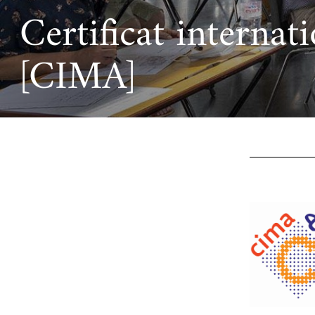
Certificat internat
Ac
Le projet de nouveau musée
Festivals
Centre de langu
an
Les rencontres économiques du monde arabe
Cinéma
[CIMA]
Takam Tikou
Musique
Les Journées de l'histoire de l'IMA
Littérature et poésie