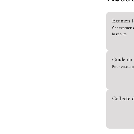
Examen fa
Cet examen 
la réalité
Guide du 
Pour vous ap
Collecte 