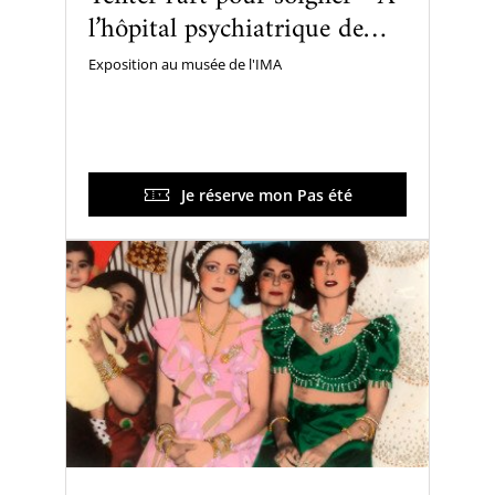
l’hôpital psychiatrique de
Blida-Joinville dans les
Exposition au musée de l'IMA
années 1960
Je réserve mon Pas été