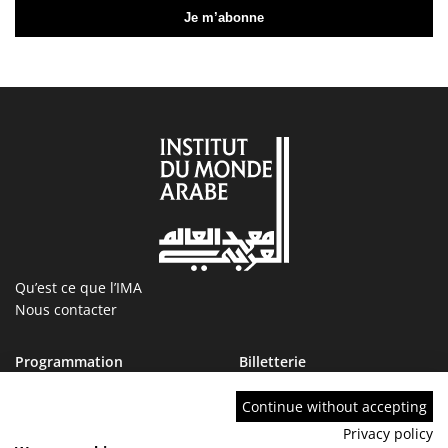
Qu’est ce que l’IMA
Nous contacter
Programmation
Billetterie
Magazine
Boutique
Ressources
IMA tourcoing
Continue without accepting
Collections
Marchés publics
Privacy policy