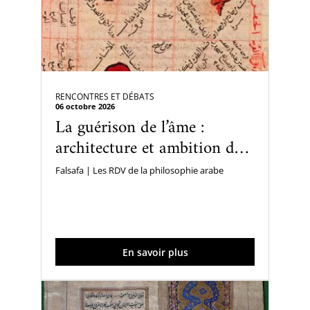
Musique
Falsafa, les rendez-vous de la philosophie arabe
RENCONTRES ET DÉBATS
Ici & Maintenant
06 octobre 2026
La guérison de l’âme :
architecture et ambition du
Jeudis de l’IMA
Kitāb al-Shifāʾ d’Avicenne
Falsafa | Les RDV de la philosophie arabe
L’heure du conte
Les Escales musicales du musée
Les Samedis de la poésie
En savoir plus
Rencontres littéraires de l’IMA
Rencontres et débats