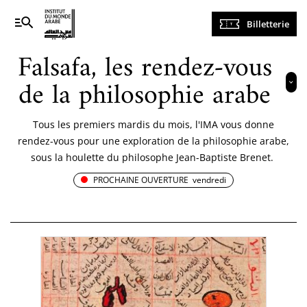
août 2026
«
»
Navigation
Billetterie
principale
l
ma
me
j
v
s
d
Falsafa, les rendez-vous
Ateliers, activités et stages
27
28
29
30
31
1
2
Cinéma
de la philosophie arabe
Collections
3
4
5
6
7
8
9
Événéments exceptionnels
10
11
12
13
14
15
16
Tous les premiers mardis du mois, l'IMA vous donne
Expositions & Musée
rendez-vous pour une exploration de la philosophie arabe,
17
18
19
20
21
22
23
Famille
sous la houlette du philosophe Jean-Baptiste Brenet.
Festivals
24
25
26
27
28
29
30
PROCHAINE OUVERTURE
vendredi
Librairie-boutique
31
1
2
3
4
5
6
Littérature et poésie
Rencontres et débats
Effacer
Spectacles
Visites guidées
Cinéma
Littérature et poésie