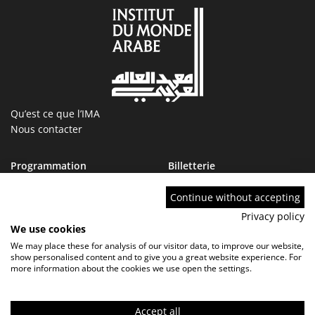
Qu’est ce que l’IMA
Nous contacter
Programmation
Billetterie
Magazine
Boutique
Ressources
IMA tourcoing
Continue without accepting
Collections
Marchés publics
Privacy policy
Devenir Ami de l’IMA
Nous rejoindre
We use cookies
FAQ
We may place these for analysis of our visitor data, to improve our website,
show personalised content and to give you a great website experience. For
more information about the cookies we use open the settings.
Accept all