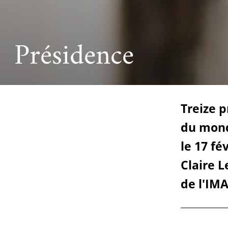
Ac
Le projet de nouveau musée
Festivals
Centre de langu
an
Les rencontres économiques du monde arabe
Cinéma
Présidence
Takam Tikou
Musique
Les Journées de l'histoire de l'IMA
Littérature et poésie
Treize p
du mond
le 17 fé
Claire 
de l'IMA