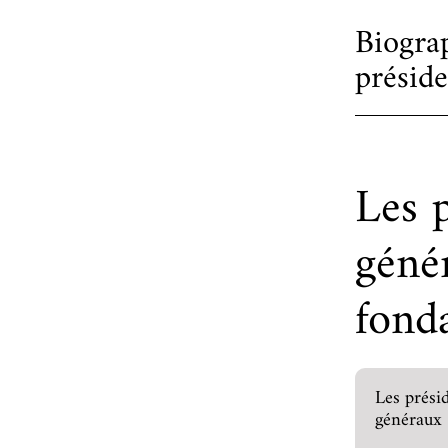
Biogra
préside
Les p
géné
fond
Les présid
généraux