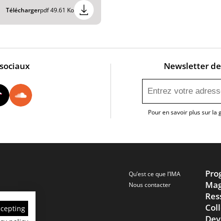
Télécharger
pdf 49.61 Ko
 sociaux
Newsletter de 
utube
Instagram
Tiktok
Soundcloud
Pour en savoir plus sur la
Pro
Qu’est ce que l’IMA
Mag
Nous contacter
Res
Col
ccepting
Dev