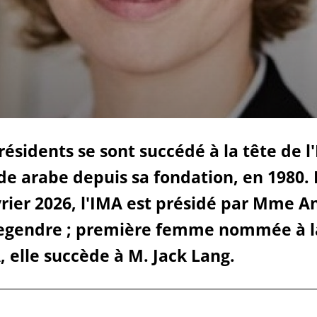
cueillir une exposition pédagogique itinérante / Host
e et de civilisation arabes
L’heure du conte
 educational travelling exhibition
résidents se sont succédé à la tête de l'
e arabe depuis sa fondation, en 1980.
vrier 2026, l'IMA est présidé par Mme A
Legendre ; première femme nommée à l
, elle succède à M. Jack Lang.