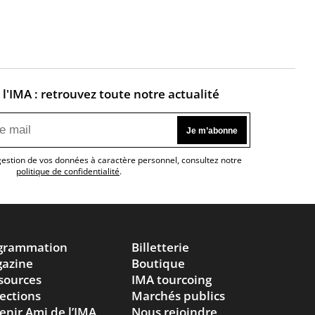
l'IMA : retrouvez toute notre actualité
 gestion de vos données à caractère personnel, consultez notre
politique de confidentialité
.
grammation
Billetterie
azine
Boutique
sources
IMA tourcoing
lections
Marchés publics
enir Ami de l’IMA
Nous rejoindre