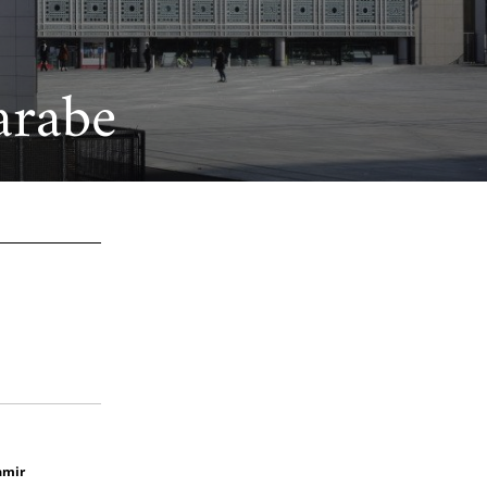
arabe
amir