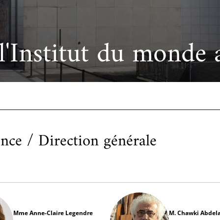
cueillir une exposition pédagogique itinérante / Host
e et de civilisation arabes
L’heure du conte
 educational travelling exhibition
'Institut du monde 
nce / Direction générale
Mme Anne-Claire Legendre
M. Chawki Abdel