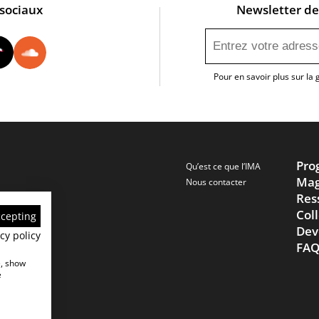
 sociaux
Newsletter de 
utube
Instagram
Tiktok
Soundcloud
Pour en savoir plus sur la
Pro
Qu’est ce que l’IMA
Mag
Nous contacter
Res
Col
ccepting
Dev
cy policy
FA
e, show
e