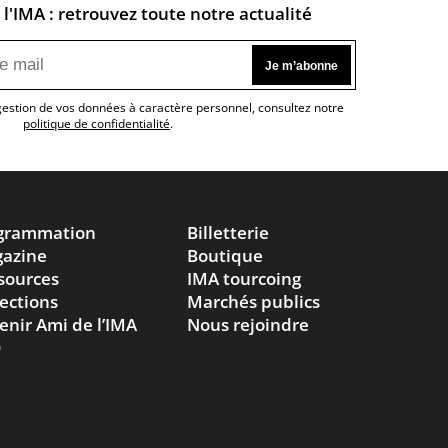
l'IMA : retrouvez toute notre actualité
 gestion de vos données à caractère personnel, consultez notre
politique de confidentialité
.
grammation
Billetterie
azine
Boutique
sources
IMA tourcoing
lections
Marchés publics
enir Ami de l’IMA
Nous rejoindre
Q