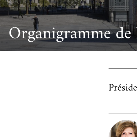
Ac
Le projet de nouveau musée
Festivals
Centre de langu
an
Les rencontres économiques du monde arabe
Cinéma
Organigramme de l
Takam Tikou
Musique
Les Journées de l'histoire de l'IMA
Littérature et poésie
Préside