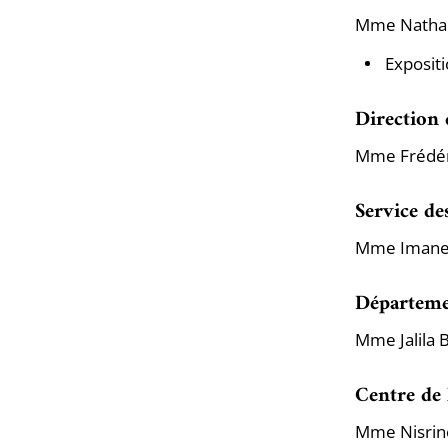
Mme Nathal
Exposit
Direction 
Mme Frédér
Service de
Mme Imane 
Départemen
Mme Jalila 
Centre de 
Mme Nisrin