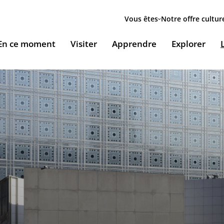
Menu
secondaire
Vous êtes
Notre offre cultur
ion
En ce moment
Visiter
Apprendre
Explorer
le
Accueillir nos expositions / Host our exhibitions
VOUS ACCUEILLENT
ESSOURCES & PÉDAGOGIE
LES RENDEZ-VOUS
Ingénierie culturelle
couvrir le monde arabe
Les Jeudis de l’IMA
Documents institutionnels
ïla Shahid
ssources pédagogiques
Ici & Maintenant
Nous rejoindre / Carrières
eunesse
ssources documentaires
Falsafa I Les RDV de la philosophie arabe
Mécènes et sponsors
que
taïr, le portail documentaire de l'IMA
Les Samedis de la poésie
Nous contacter
ramique, Café littéraire et self
nsulter / Emprunter des livres et des médias à la
Rencontres littéraires de l’IMA
bliothèque de l'IMA
Les escales musicales du musée