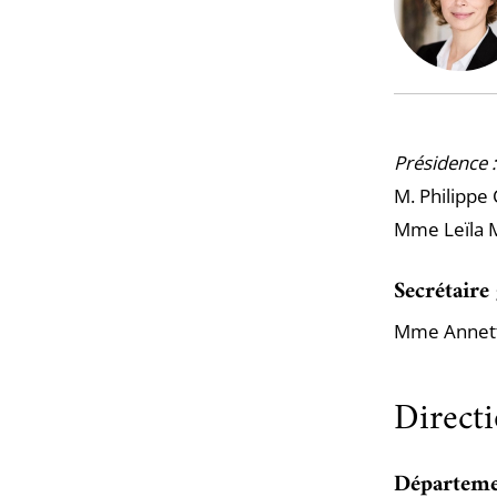
Présidence :
M. Philippe 
Mme Leïla M
Secrétaire
Mme Annet
Directi
Départeme