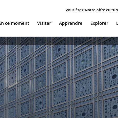
Menu
secondaire
Vous êtes
Notre offre cultur
ion
En ce moment
Visiter
Apprendre
Explorer
le
Accueillir nos expositions / Host our exhibitions
VOUS ACCUEILLENT
ESSOURCES & PÉDAGOGIE
LES RENDEZ-VOUS
Ingénierie culturelle
couvrir le monde arabe
Les Jeudis de l’IMA
Documents institutionnels
ïla Shahid
ssources pédagogiques
Ici & Maintenant
Nous rejoindre / Carrières
eunesse
ssources documentaires
Falsafa I Les RDV de la philosophie arabe
Mécènes et sponsors
que
taïr, le portail documentaire de l'IMA
Les Samedis de la poésie
Nous contacter
ramique, Café littéraire et self
nsulter / Emprunter des livres et des médias à la
Rencontres littéraires de l’IMA
bliothèque de l'IMA
Les escales musicales du musée