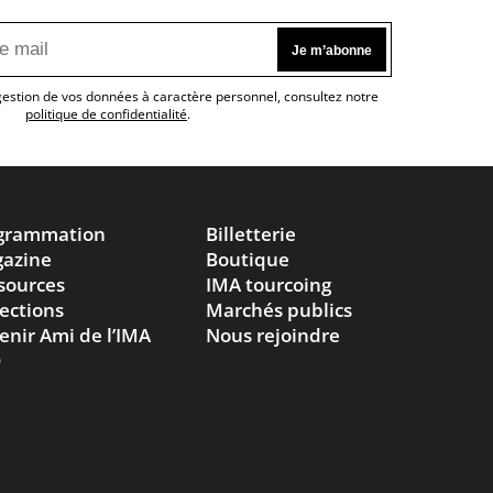
 gestion de vos données à caractère personnel, consultez notre
politique de confidentialité
.
grammation
Billetterie
azine
Boutique
sources
IMA tourcoing
lections
Marchés publics
enir Ami de l’IMA
Nous rejoindre
Q