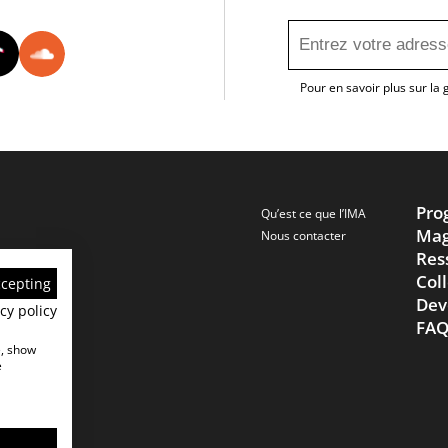
utube
Instagram
Tiktok
Soundcloud
Pour en savoir plus sur la
Pro
Qu’est ce que l’IMA
Mag
Nous contacter
Res
Col
ccepting
Dev
cy policy
FA
e, show
e