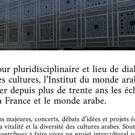
cueillir une exposition pédagogique itinérante / Host
e et de civilisation arabes
L’heure du conte
 educational travelling exhibition
ur pluridisciplinaire et lieu de di
es cultures, l’Institut du monde ara
r depuis plus de trente ans les é
la France et le monde arabe.
s majeures, concerts, débats d’idées et projets é
la vitalité et la diversité des cultures arabes. Sou
ontribuez à faire vivre un projet interculturel 