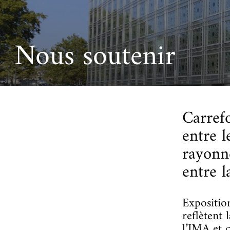
Ac
Le projet de nouveau musée
Festivals
Centre de langu
an
Les rencontres économiques du monde arabe
Cinéma
Nous soutenir
Takam Tikou
Musique
Les Journées de l'histoire de l'IMA
Littérature et poésie
Carrefo
entre l
rayonne
entre 
Exposition
reflètent 
l’IMA et c