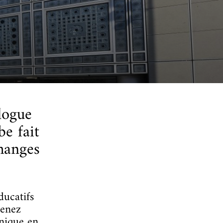
alogue
be fait
changes
ducatifs
tenez
unique en