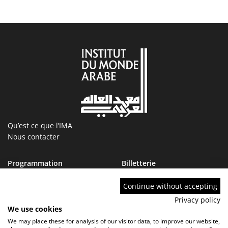
Qu’est ce que l’IMA
Nous contacter
Programmation
Billetterie
Magazine
Boutique
Ressources
IMA tourcoing
Continue without accepting
Collections
Marchés publics
Privacy policy
Devenir Ami de l’IMA
Nous rejoindre
We use cookies
FAQ
We may place these for analysis of our visitor data, to improve our website,