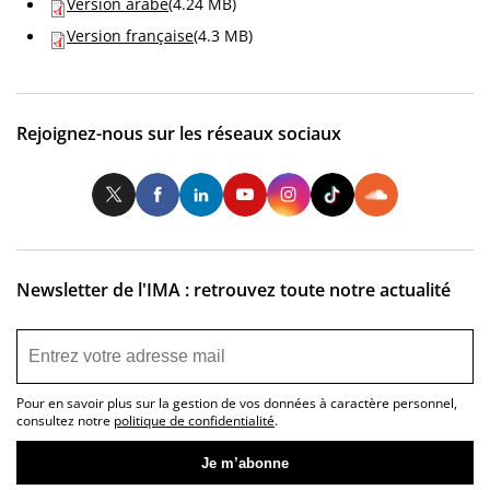
Version arabe
(4.24 MB)
Version française
(4.3 MB)
Rejoignez-nous sur les réseaux sociaux
Twitter
Facebook
LinkedIn
Youtube
Instagram
Tiktok
So
Newsletter de l'IMA : retrouvez toute notre actualité
Pour en savoir plus sur la gestion de vos données à caractère personnel,
consultez notre
politique de confidentialité
.