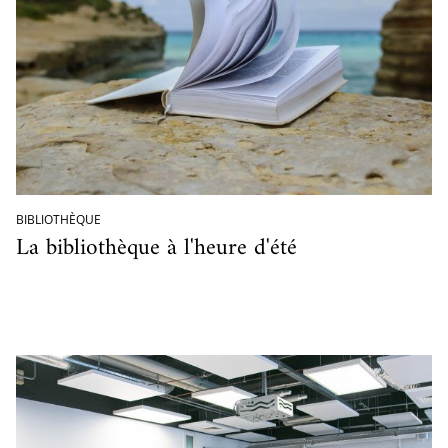
cueillir une exposition pédagogique itinérante / Host
e et de civilisation arabes
L’heure du conte
 educational travelling exhibition
BIBLIOTHÈQUE
La bibliothèque à l'heure d'été