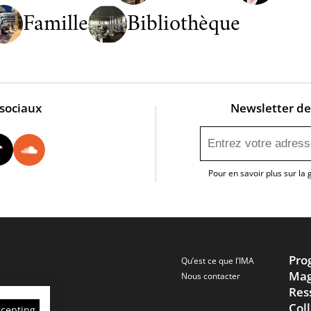
Famille
Bibliothèque
 sociaux
Newsletter de 
utube
Instagram
Tiktok
Soundcloud
Pour en savoir plus sur la
Pro
Qu’est ce que l’IMA
Mag
Nous contacter
Res
Col
ccepting