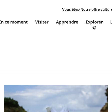
Menu
secondaire
Vous êtes
Notre offre cultur
ion
En ce moment
Visiter
Apprendre
Explorer
le
Accueillir nos expositions / Host our exhibitions
VOUS ACCUEILLENT
ESSOURCES & PÉDAGOGIE
LES RENDEZ-VOUS
Ingénierie culturelle
couvrir le monde arabe
Les Jeudis de l’IMA
Documents institutionnels
ïla Shahid
ssources pédagogiques
Ici & Maintenant
Nous rejoindre / Carrières
eunesse
ssources documentaires
Falsafa I Les RDV de la philosophie arabe
Mécènes et sponsors
que
taïr, le portail documentaire de l'IMA
Les Samedis de la poésie
Nous contacter
ramique, Café littéraire et self
nsulter / Emprunter des livres et des médias à la
Rencontres littéraires de l’IMA
bliothèque de l'IMA
Les escales musicales du musée