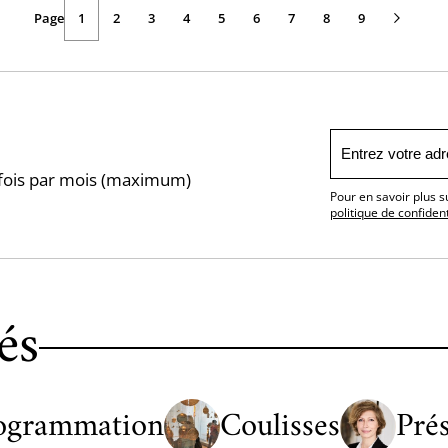
Page
Page
Page
1
Page
2
Page
3
Page
4
Page
5
Page
6
Page
7
Page
8
Page
9
courante
suivante
1 fois par mois (maximum)
Pour en savoir plus s
politique de confident
és
ogrammation
Coulisses
Pré