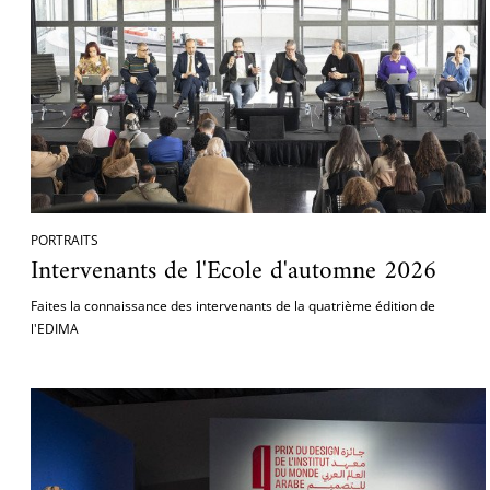
Ac
Le projet de nouveau musée
Festivals
Centre de langu
an
Les rencontres économiques du monde arabe
Cinéma
Takam Tikou
Musique
Les Journées de l'histoire de l'IMA
Littérature et poésie
PORTRAITS
Intervenants de l'Ecole d'automne 2026
Faites la connaissance des intervenants de la quatrième édition de
l'EDIMA