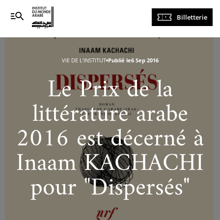
Navigation
Billetterie
principale
VIE DE L’INSTITUT
Publié le
6 Sep 2016
Le Prix de la
littérature arabe
2016 est décerné à
Inaam KACHACHI
pour "Dispersés"