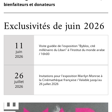
bienfaiteurs et donateurs
Exclusivités de juin 2026
11
Visite guidée de l'exposition "Byblos, cité
millénaire du Liban" à l'Institut du monde arabe
juin
/ 16h00
2026
26
Invitations pour l'exposition Marilyn Monroe à
la Cinémathèque française / Valable jusqu'au
juillet
26 juillet 2026
2026