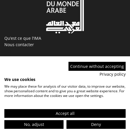
Qu’est ce que l’IMA
Nous contacter
Programmation
Billetterie
Magazine
Boutique
Continue without accepting
Ressources
IMA tourcoing
Privacy policy
Collections
Marchés publics
We use cookies
Devenir Ami de l’IMA
Nous rejoindre
We may place these for analysis of our visitor data, to improve our website,
show personalised content and to give you a great website experience. For
FAQ
more information about the cookies we use open the settings.
Accept all
No, adjust
Deny
Contact
FAQ
Marchés publics