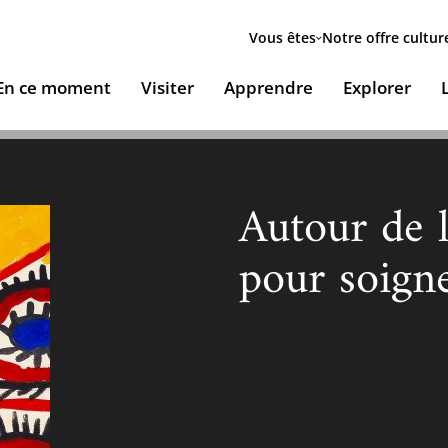
Menu
secondaire
Vous êtes
Notre offre cultur
ion
En ce moment
Visiter
Apprendre
Explorer
le
Accueillir nos expositions / Host our exhibitions
VOUS ACCUEILLENT
ESSOURCES & PÉDAGOGIE
LES RENDEZ-VOUS
Autour de l
Ingénierie culturelle
couvrir le monde arabe
Les Jeudis de l’IMA
pour soign
Documents institutionnels
ïla Shahid
ssources pédagogiques
Ici & Maintenant
Nous rejoindre / Carrières
eunesse
ssources documentaires
Falsafa I Les RDV de la philosophie arabe
Mécènes et sponsors
que
taïr, le portail documentaire de l'IMA
Les Samedis de la poésie
Nous contacter
ramique, Café littéraire et self
nsulter / Emprunter des livres et des médias à la
Rencontres littéraires de l’IMA
bliothèque de l'IMA
Les escales musicales du musée