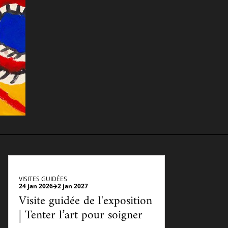
cueillir une exposition pédagogique itinérante / Host
e et de civilisation arabes
L’heure du conte
 educational travelling exhibition
VISITES GUIDÉES
24 jan 2026
2 jan 2027
Visite guidée de l'exposition
| Tenter l’art pour soigner