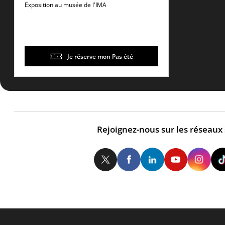
Blida-Joinville dans les
Exposition au musée de l'IMA
années 1960
Je réserve mon Pas été
Rejoignez-nous sur les réseaux
Twitter
Facebook
LinkedIn
Yo