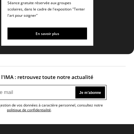
français pour les groupes
Séance gratuite réservée aux groupes
scolaires
scolaires, dans le cadre de l'exposition "Tenter
l'art pour soigner"
En savoir plus
l'IMA : retrouvez toute notre actualité
 gestion de vos données à caractère personnel, consultez notre
politique de confidentialité
.