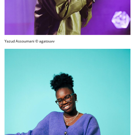
Yazud Assoumani © agatouvv