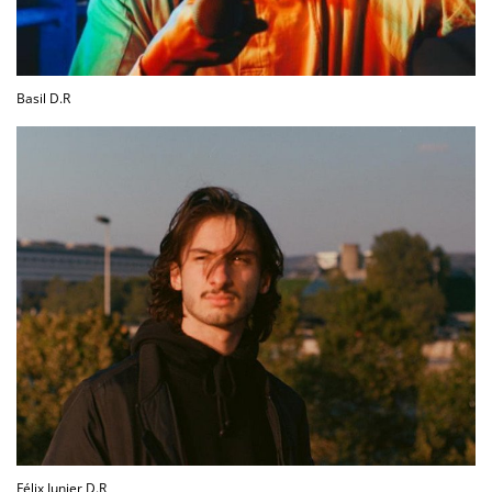
Basil D.R
Félix Junier D.R