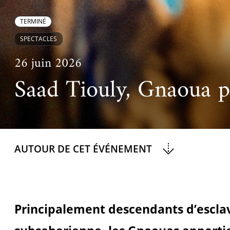
Ac
Le projet de nouveau musée
Festivals
Centre de langu
an
TERMINÉ
Les rencontres économiques du monde arabe
Cinéma
SPECTACLES
Takam Tikou
Musique
26 juin 2026
Les Journées de l'histoire de l'IMA
Saad Tiouly, Gnaoua p
Littérature et poésie
AUTOUR DE CET ÉVÉNEMENT
Principalement descendants d’esclav