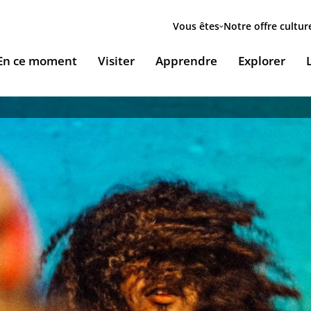
Menu
secondaire
Vous êtes
Notre offre cultur
ion
En ce moment
Visiter
Apprendre
Explorer
le
Accueillir nos expositions / Host our exhibitions
VOUS ACCUEILLENT
ESSOURCES & PÉDAGOGIE
LES RENDEZ-VOUS
Ingénierie culturelle
couvrir le monde arabe
Les Jeudis de l’IMA
Documents institutionnels
ïla Shahid
ssources pédagogiques
Ici & Maintenant
Nous rejoindre / Carrières
eunesse
ssources documentaires
Falsafa I Les RDV de la philosophie arabe
Mécènes et sponsors
que
taïr, le portail documentaire de l'IMA
Les Samedis de la poésie
Nous contacter
ramique, Café littéraire et self
nsulter / Emprunter des livres et des médias à la
Rencontres littéraires de l’IMA
bliothèque de l'IMA
Les escales musicales du musée