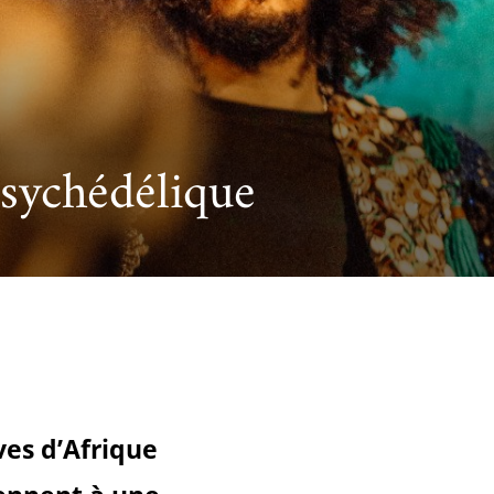
cueillir une exposition pédagogique itinérante / Host
e et de civilisation arabes
L’heure du conte
 educational travelling exhibition
sychédélique
es d’Afrique