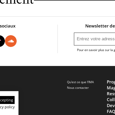
nement
 sociaux
Newsletter de 
utube
Instagram
Tiktok
Soundcloud
Pour en savoir plus sur la
Pro
Qu’est ce que l’IMA
Mag
Nous contacter
Res
Col
ccepting
Dev
cy policy
FA