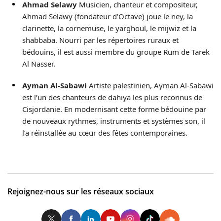
Ahmad Selawy
Musicien, chanteur et compositeur,
Ahmad Selawy (fondateur d’Octave) joue le ney, la
clarinette, la cornemuse, le yarghoul, le mijwiz et la
shabbaba. Nourri par les répertoires ruraux et
bédouins, il est aussi membre du groupe Rum de Tarek
Al Nasser.
Ayman Al‑Sabawi
Artiste palestinien, Ayman Al‑Sabawi
est l’un des chanteurs de dahiya les plus reconnus de
Cisjordanie. En modernisant cette forme bédouine par
de nouveaux rythmes, instruments et systèmes son, il
l’a réinstallée au cœur des fêtes contemporaines.
Rejoignez-nous sur les réseaux sociaux
Twitter
Facebook
LinkedIn
Youtube
Instagram
Tiktok
So