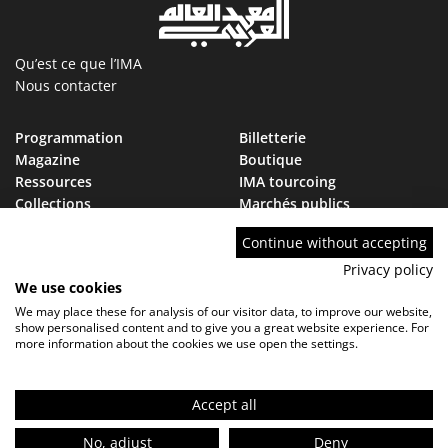
Qu’est ce que l’IMA
Nous contacter
Programmation
Billetterie
Magazine
Boutique
Ressources
IMA tourcoing
Collections
Marchés publics
Devenir Ami de l’IMA
Nous rejoindre
Continue without accepting
FAQ
Privacy policy
We use cookies
We may place these for analysis of our visitor data, to improve our website,
show personalised content and to give you a great website experience. For
more information about the cookies we use open the settings.
Contact
FAQ
Marchés publics
Mentions légales - Politique de confidentialité
Réglement de visite
Accept all
FR
No, adjust
Deny