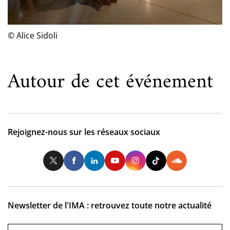
© Alice Sidoli
Autour de cet événement
Rejoignez-nous sur les réseaux sociaux
Twitter
Facebook
LinkedIn
Youtube
Instagram
Tiktok
So
Newsletter de l'IMA : retrouvez toute notre actualité