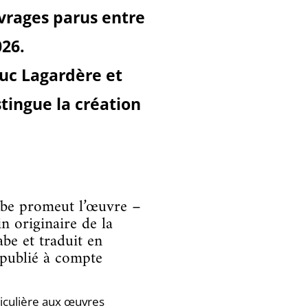
vrages parus entre
026.
Luc Lagardère et
stingue la création
rabe promeut l’œuvre –
n originaire de la
be et traduit en
t publié à compte
ticulière aux œuvres