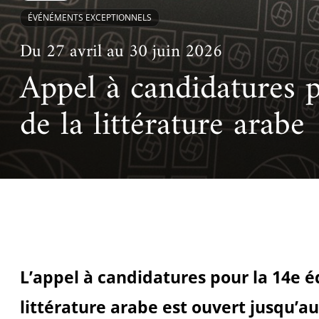
Ac
Le projet de nouveau musée
ÉVÉNÉMENTS EXCEPTIONNELS
Festivals
Centre de langu
an
Les rencontres économiques du monde arabe
Du 27 avril au 30 juin 2026
Cinéma
Takam Tikou
Appel à candidatures p
Musique
Les Journées de l'histoire de l'IMA
de la littérature arabe
Littérature et poésie
L’appel à candidatures pour la 14e éd
littérature arabe est ouvert jusqu’au