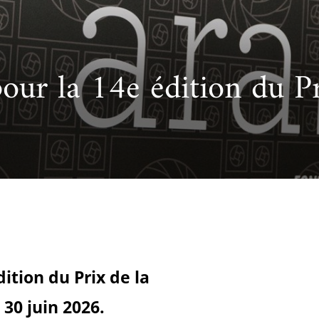
cueillir une exposition pédagogique itinérante / Host
e et de civilisation arabes
L’heure du conte
 educational travelling exhibition
our la 14e édition du P
ition du Prix de la
 30 juin 2026.