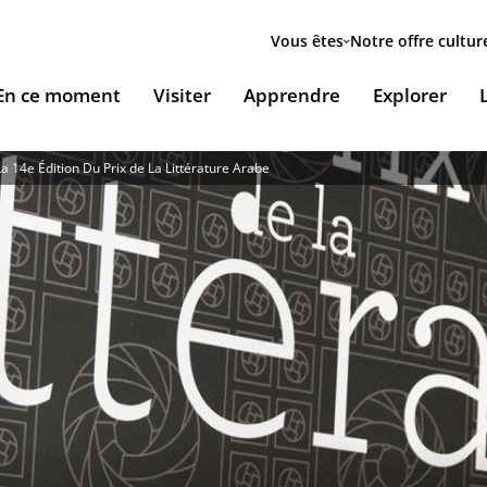
Menu
secondaire
Vous êtes
Notre offre cultur
ion
En ce moment
Visiter
Apprendre
Explorer
le
 14e Édition Du Prix de La Littérature Arabe
Accueillir nos expositions / Host our exhibitions
VOUS ACCUEILLENT
ESSOURCES & PÉDAGOGIE
LES RENDEZ-VOUS
Ingénierie culturelle
couvrir le monde arabe
Les Jeudis de l’IMA
Documents institutionnels
ïla Shahid
ssources pédagogiques
Ici & Maintenant
Nous rejoindre / Carrières
eunesse
ssources documentaires
Falsafa I Les RDV de la philosophie arabe
Mécènes et sponsors
que
taïr, le portail documentaire de l'IMA
Les Samedis de la poésie
Nous contacter
ramique, Café littéraire et self
nsulter / Emprunter des livres et des médias à la
Rencontres littéraires de l’IMA
bliothèque de l'IMA
Les escales musicales du musée