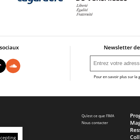
 sociaux
Newsletter de 
utube
Instagram
Tiktok
Soundcloud
Pour en savoir plus sur la
Pro
Qu’est ce que l’IMA
Mag
Nous contacter
Res
Col
ccepting