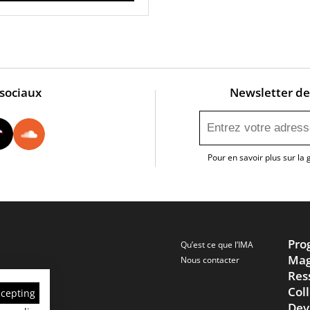
 sociaux
Newsletter de 
utube
Instagram
Tiktok
Soundcloud
Pour en savoir plus sur la
Pro
Qu’est ce que l’IMA
Mag
Nous contacter
Res
Col
ccepting
Dev