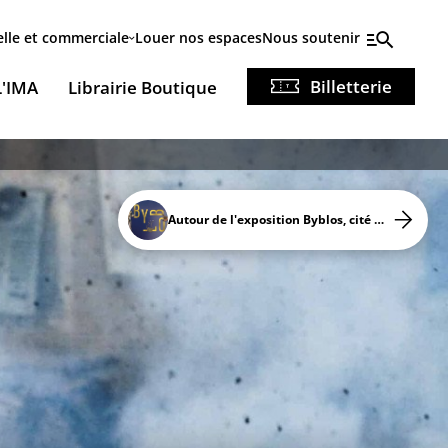
elle et commerciale
Louer nos espaces
Nous soutenir
Billetterie
L'IMA
Librairie Boutique
Autour de l'exposition Byblos, cité millénaire du Liban