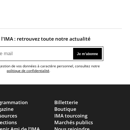
l'IMA : retrouvez toute notre actualité
 gestion de vos données à caractère personnel, consultez notre
politique de confidentialité
.
grammation
Billetterie
azine
Boutique
sources
IMA tourcoing
lections
Marchés publics
enir Ami de l’IMA
Nous rejoindre