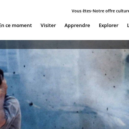
Menu
secondaire
Vous êtes
Notre offre cultur
ion
En ce moment
Visiter
Apprendre
Explorer
le
Accueillir nos expositions / Host our exhibitions
VOUS ACCUEILLENT
ESSOURCES & PÉDAGOGIE
LES RENDEZ-VOUS
Ingénierie culturelle
couvrir le monde arabe
Les Jeudis de l’IMA
Documents institutionnels
ïla Shahid
ssources pédagogiques
Ici & Maintenant
Nous rejoindre / Carrières
eunesse
ssources documentaires
Falsafa I Les RDV de la philosophie arabe
Mécènes et sponsors
que
taïr, le portail documentaire de l'IMA
Les Samedis de la poésie
Nous contacter
ramique, Café littéraire et self
nsulter / Emprunter des livres et des médias à la
Rencontres littéraires de l’IMA
bliothèque de l'IMA
Les escales musicales du musée