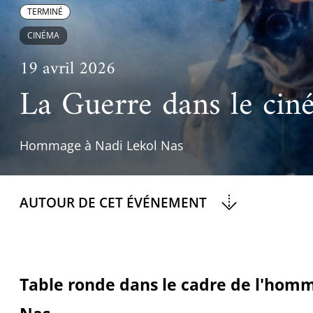
Ac
Le projet de nouveau musée
TERMINÉ
Festivals
Centre de langu
an
CINÉMA
Les rencontres économiques du monde arabe
Cinéma
19 avril 2026
Takam Tikou
Musique
La Guerre dans le ci
Les Journées de l'histoire de l'IMA
Littérature et poésie
Hommage à Nadi Lekol Nas
AUTOUR DE CET ÉVÉNEMENT
Table ronde dans le cadre de l'hom