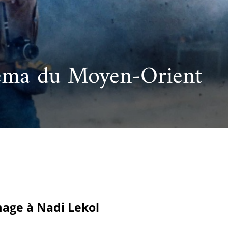
cueillir une exposition pédagogique itinérante / Host
e et de civilisation arabes
L’heure du conte
 educational travelling exhibition
néma du Moyen-Orient
mage à Nadi Lekol