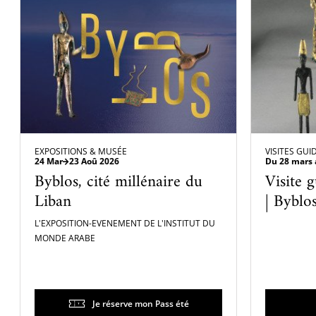
EXPOSITIONS & MUSÉE
VISITES GUI
24 Mar
23 Aoû 2026
Du 28 mars 
Byblos, cité millénaire du
Visite g
Liban
| Byblos
Liban
L'EXPOSITION-EVENEMENT DE L'INSTITUT DU
MONDE ARABE
Je réserve mon Pass été