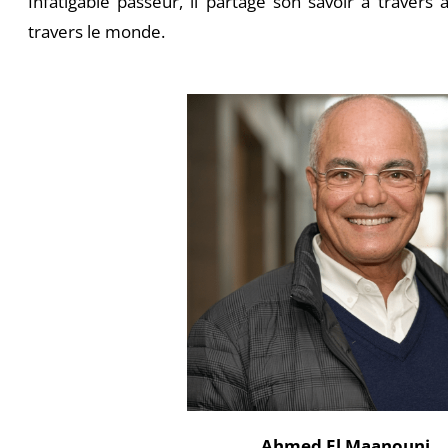
Infatigable passeur, il partage son savoir à travers 
travers le monde.
Ahmed El Maanouni