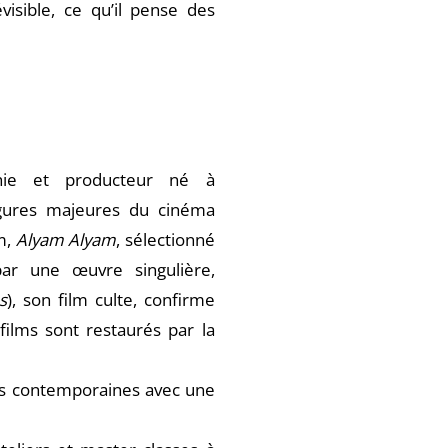
visible, ce qu’il pense des
phie et producteur né à
igures majeures du cinéma
m,
Alyam Alyam
, sélectionné
par une œuvre singulière,
s
), son film culte, confirme
ilms sont restaurés par la
res contemporaines avec une