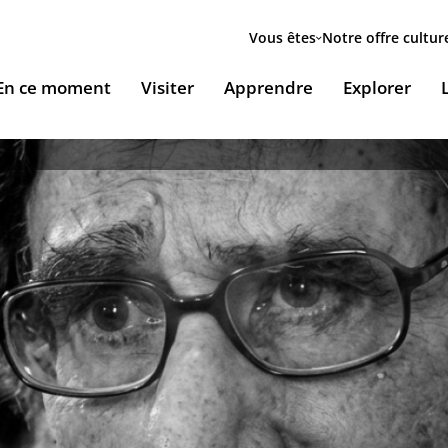
Menu
secondaire
Vous êtes
Notre offre cultur
ion
En ce moment
Visiter
Apprendre
Explorer
le
Accueillir nos expositions / Host our exhibitions
VOUS ACCUEILLENT
ESSOURCES & PÉDAGOGIE
LES RENDEZ-VOUS
Ingénierie culturelle
couvrir le monde arabe
Les Jeudis de l’IMA
Documents institutionnels
ïla Shahid
ssources pédagogiques
Ici & Maintenant
Nous rejoindre / Carrières
eunesse
ssources documentaires
Falsafa I Les RDV de la philosophie arabe
Mécènes et sponsors
que
taïr, le portail documentaire de l'IMA
Les Samedis de la poésie
Nous contacter
ramique, Café littéraire et self
nsulter / Emprunter des livres et des médias à la
Rencontres littéraires de l’IMA
bliothèque de l'IMA
Les escales musicales du musée