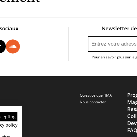
 sociaux
Newsletter de 
utube
Instagram
Tiktok
Soundcloud
Pour en savoir plus sur la
Pro
Qu’est ce que l’IMA
Mag
Nous contacter
Res
Col
ccepting
Dev
cy policy
FA
e, show