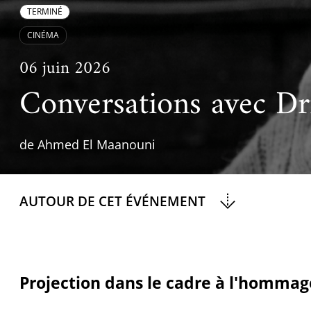
Ac
Le projet de nouveau musée
TERMINÉ
Festivals
Centre de langu
an
CINÉMA
Les rencontres économiques du monde arabe
Cinéma
06 juin 2026
Takam Tikou
Musique
Conversations avec Dr
Les Journées de l'histoire de l'IMA
Littérature et poésie
de Ahmed El Maanouni
AUTOUR DE CET ÉVÉNEMENT
Projection dans le cadre à l'hommage