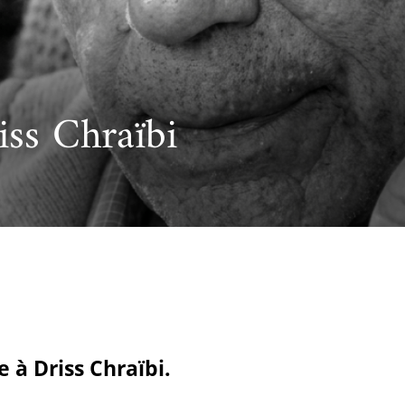
cueillir une exposition pédagogique itinérante / Host
e et de civilisation arabes
L’heure du conte
 educational travelling exhibition
iss Chraïbi
 à Driss Chraïbi.