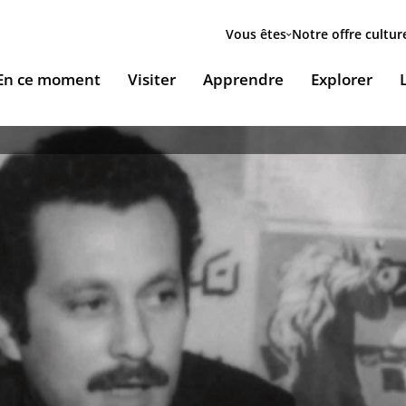
Menu
secondaire
Vous êtes
Notre offre cultur
ion
En ce moment
Visiter
Apprendre
Explorer
le
Accueillir nos expositions / Host our exhibitions
VOUS ACCUEILLENT
ESSOURCES & PÉDAGOGIE
LES RENDEZ-VOUS
Ingénierie culturelle
couvrir le monde arabe
Les Jeudis de l’IMA
Documents institutionnels
ïla Shahid
ssources pédagogiques
Ici & Maintenant
Nous rejoindre / Carrières
eunesse
ssources documentaires
Falsafa I Les RDV de la philosophie arabe
Mécènes et sponsors
que
taïr, le portail documentaire de l'IMA
Les Samedis de la poésie
Nous contacter
ramique, Café littéraire et self
nsulter / Emprunter des livres et des médias à la
Rencontres littéraires de l’IMA
bliothèque de l'IMA
Les escales musicales du musée