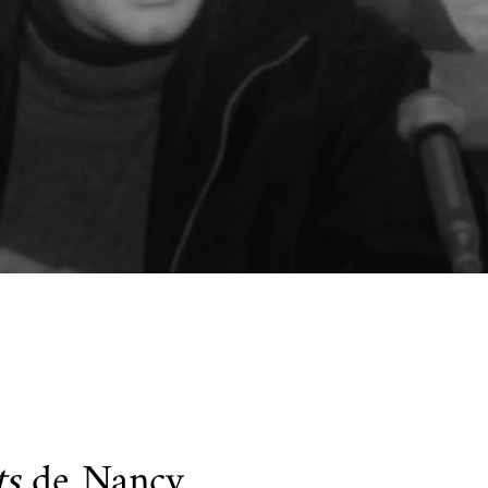
cueillir une exposition pédagogique itinérante / Host
e et de civilisation arabes
L’heure du conte
 educational travelling exhibition
ts
de Nancy