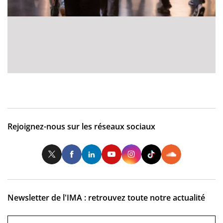
Rejoignez-nous sur les réseaux sociaux
Twitter
Facebook
LinkedIn
Youtube
Instagram
Tiktok
So
Newsletter de l'IMA : retrouvez toute notre actualité