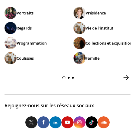
Portraits
Présidence
Regards
Vie de l’institut
Programmation
Collections et acquisitions
Coulisses
Famille
Rejoignez-nous sur les réseaux sociaux
Twitter
Facebook
LinkedIn
Youtube
Instagram
Tiktok
So