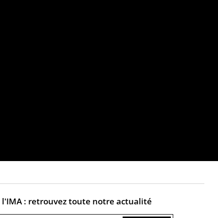
adition populaire
La vache des
orphelins
alors que c’est le conte qui, selon
e qu’est le monde. Cependant,
l'IMA : retrouvez toute notre actualité
sses universelles, sans se
« Bagrat Litama, Tafou
n esquivant la réponse et en
igoujilen ! » Dans ce co