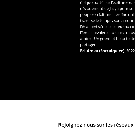
épique porté par l’écriture oral
dévouement de Jazya pour so
peuple en fait une héroïne qui
traversé le temps ; son amour
Dhiab entraîne le lecteur au c
l’âme chevaleresque des tribu
arabes. Un grand et beau texte
partager.
Ed. Amka (Forcalquier), 2022
Sagesse des
femmes du
Maghreb
Rejoignez-nous sur les réseaux
Le nouveau recueil de