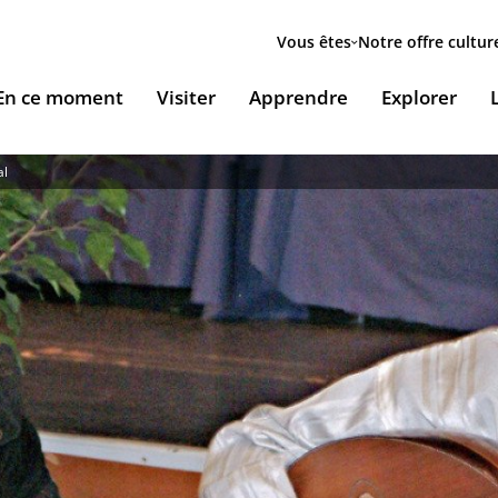
Menu
secondaire
Vous êtes
Notre offre cultur
ion
En ce moment
Visiter
Apprendre
Explorer
le
al
Accueillir nos expositions / Host our exhibitions
VOUS ACCUEILLENT
ESSOURCES & PÉDAGOGIE
LES RENDEZ-VOUS
Ingénierie culturelle
couvrir le monde arabe
Les Jeudis de l’IMA
Documents institutionnels
ïla Shahid
ssources pédagogiques
Ici & Maintenant
Nous rejoindre / Carrières
eunesse
ssources documentaires
Falsafa I Les RDV de la philosophie arabe
Mécènes et sponsors
que
taïr, le portail documentaire de l'IMA
Les Samedis de la poésie
Nous contacter
ramique, Café littéraire et self
nsulter / Emprunter des livres et des médias à la
Rencontres littéraires de l’IMA
bliothèque de l'IMA
Les escales musicales du musée