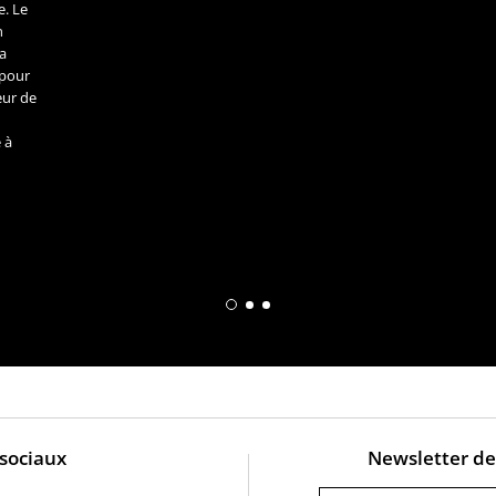
e. Le
n
 a
 pour
œur de
s
 à
Contes soufis de la tr
Il serait paradoxal de parler du conte 
sa propre exigence, peint le mieux c
 sociaux
Newsletter de 
comment décrire cette somme de sage
heurter à ce paradoxe ? Sans doute e