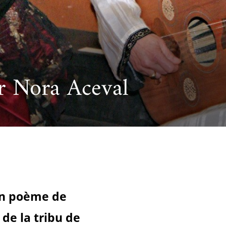
cueillir une exposition pédagogique itinérante / Host
e et de civilisation arabes
L’heure du conte
 educational travelling exhibition
ar Nora Aceval
ien poème de
 de la tribu de