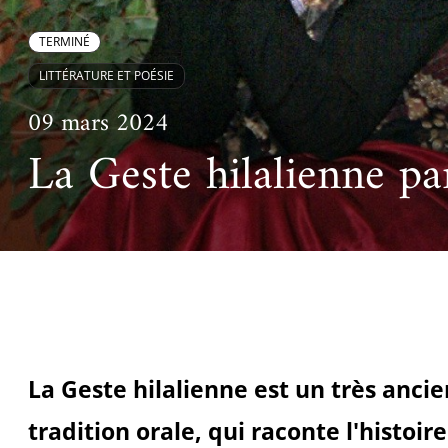
Ac
Le projet de nouveau musée
Festivals
Centre de langu
an
TERMINÉ
Les rencontres économiques du monde arabe
Cinéma
LITTÉRATURE ET POÉSIE
Takam Tikou
Musique
09 mars 2024
Les Journées de l'histoire de l'IMA
La Geste hilalienne p
Littérature et poésie
La Geste hilalienne est un très anc
tradition orale, qui raconte l'histoire