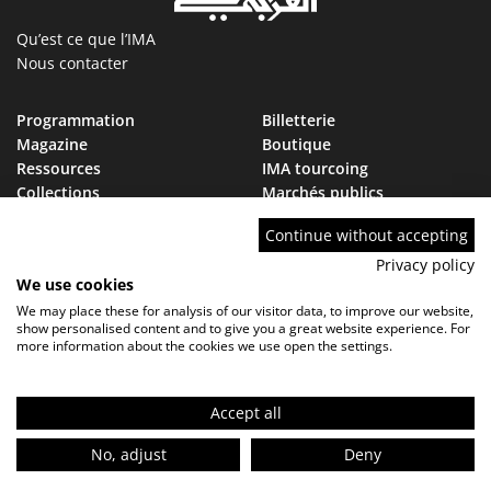
Qu’est ce que l’IMA
Nous contacter
Programmation
Billetterie
Magazine
Boutique
Ressources
IMA tourcoing
Collections
Marchés publics
Devenir Ami de l’IMA
Nous rejoindre
Continue without accepting
FAQ
Privacy policy
We use cookies
We may place these for analysis of our visitor data, to improve our website,
show personalised content and to give you a great website experience. For
more information about the cookies we use open the settings.
Contact
FAQ
Marchés publics
Mentions légales - Politique de confidentialité
Réglement de visite
Accept all
FR
No, adjust
Deny
Infos pratiques