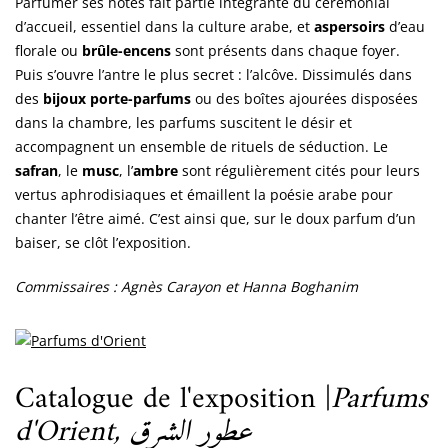
Parfumer ses hôtes fait partie intégrante du cérémonial
d’accueil, essentiel dans la culture arabe, et
aspersoirs
d’eau
florale ou
brûle-encens
sont présents dans chaque foyer.
Puis s’ouvre l’antre le plus secret : l’alcôve. Dissimulés dans
des
bijoux porte-parfums
ou des boîtes ajourées disposées
dans la chambre, les parfums suscitent le désir et
accompagnent un ensemble de rituels de séduction. Le
safran
, le
musc
, l’
ambre
sont régulièrement cités pour leurs
vertus aphrodisiaques et émaillent la poésie arabe pour
chanter l’être aimé. C’est ainsi que, sur le doux parfum d’un
baiser, se clôt l’exposition.
Commissaires : Agnès Carayon et Hanna Boghanim
Catalogue de l'exposition |
Parfums
d'Orient, عطور الشرق