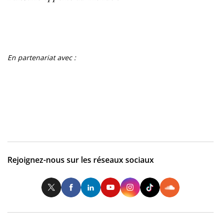
En partenariat avec :
Rejoignez-nous sur les réseaux sociaux
Twitter
Facebook
LinkedIn
Youtube
Instagram
Tiktok
So