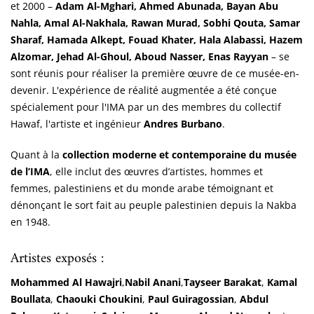
et 2000 –
Adam Al-Mghari, Ahmed Abunada, Bayan Abu
Nahla, Amal Al-Nakhala, Rawan Murad, Sobhi Qouta, Samar
Sharaf, Hamada Alkept, Fouad Khater, Hala Alabassi, Hazem
Alzomar, Jehad Al-Ghoul, Aboud Nasser, Enas Rayyan
– se
sont réunis pour réaliser la première œuvre de ce musée-en-
devenir. L'expérience de réalité augmentée a été conçue
spécialement pour l'IMA par un des membres du collectif
Hawaf, l'artiste et ingénieur
Andres Burbano
.
Quant à la
collection moderne et contemporaine du musée
de l’IMA
, elle inclut des œuvres d’artistes, hommes et
femmes, palestiniens et du monde arabe témoignant et
dénonçant le sort fait au peuple palestinien depuis la Nakba
en 1948.
Artistes exposés :
Mohammed Al Hawajri
,
Nabil Anani
,
Tayseer Barakat
,
Kamal
Boullata
,
Chaouki Choukini
,
Paul Guiragossian
,
Abdul