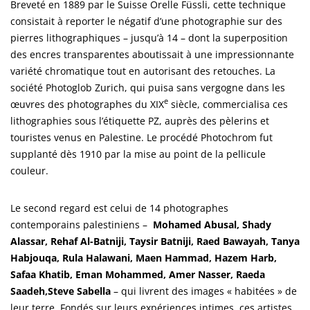
Breveté en 1889 par le Suisse Orelle Füssli, cette technique
consistait à reporter le négatif d’une photographie sur des
pierres lithographiques – jusqu’à 14 – dont la superposition
des encres transparentes aboutissait à une impressionnante
variété chromatique tout en autorisant des retouches. La
société Photoglob Zurich, qui puisa sans vergogne dans les
e
œuvres des photographes du XIX
siècle, commercialisa ces
lithographies sous l’étiquette PZ, auprès des pèlerins et
touristes venus en Palestine. Le procédé Photochrom fut
supplanté dès 1910 par la mise au point de la pellicule
couleur.
Le second regard est celui de 14 photographes
contemporains palestiniens –
Mohamed Abusal, Shady
Alassar, Rehaf Al-Batniji, Taysir Batniji, Raed Bawayah, Tanya
Habjouqa, Rula Halawani, Maen Hammad, Hazem Harb,
Safaa Khatib, Eman Mohammed, Amer Nasser, Raeda
Saadeh,
Steve Sabella
– qui livrent des images « habitées » de
leur terre. Fondés sur leurs expériences intimes, ces artistes