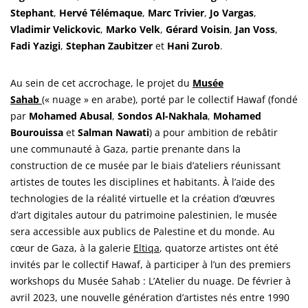
Stephant
,
Hervé Télémaque
,
Marc Trivier
,
Jo Vargas
,
Vladimir Velickovic
,
Marko Velk
,
Gérard Voisin
,
Jan Voss
,
Fadi Yazigi
,
Stephan Zaubitzer
et
Hani Zurob
.
Au sein de cet accrochage, le projet du
Musée
Sahab
(« nuage » en arabe), porté par le collectif Hawaf (fondé
par
Mohamed Abusal
,
Sondos Al-Nakhala
,
Mohamed
Bourouissa
et
Salman Nawati
) a pour ambition de rebâtir
une communauté à Gaza, partie prenante dans la
construction de ce musée par le biais d’ateliers réunissant
artistes de toutes les disciplines et habitants. À l’aide des
technologies de la réalité virtuelle et la création d’œuvres
d’art digitales autour du patrimoine palestinien, le musée
sera accessible aux publics de Palestine et du monde. Au
cœur de Gaza, à la galerie
Eltiqa
, quatorze artistes ont été
invités par le collectif Hawaf, à participer à l’un des premiers
workshops du Musée Sahab : L’Atelier du nuage. De février à
avril 2023, une nouvelle génération d’artistes nés entre 1990