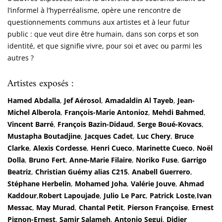
l’informel à l’hyperréalisme, opère une rencontre de
questionnements communs aux artistes et à leur futur
public : que veut dire être humain, dans son corps et son
identité, et que signifie vivre, pour soi et avec ou parmi les
autres ?
Artistes exposés :
Hamed Abdalla
,
Jef Aérosol
,
Amadaldin Al Tayeb
,
Jean-
Michel Alberola
,
François-Marie Antonioz
,
Mehdi Bahmed
,
Vincent Barré
,
François Bazin-Didaud
,
Serge Boué-Kovacs
,
Mustapha Boutadjine
,
Jacques Cadet
,
Luc Chery
,
Bruce
Clarke
,
Alexis Cordesse
,
Henri Cueco
,
Marinette Cueco
,
Noël
Dolla
,
Bruno Fert
,
Anne-Marie Filaire
,
Noriko Fuse
,
Garrigo
Beatriz
,
Christian Guémy alias C215
,
Anabell Guerrero
,
Stéphane Herbelin
,
Mohamed Joha
,
Valérie Jouve
,
Ahmad
Kaddour
,
Robert Lapoujade
,
Julio Le Parc
,
Patrick Loste
,
Ivan
Messac
,
May Murad
,
Chantal Petit
,
Pierson Françoise
,
Ernest
Pignon-Ernest
,
Samir Salameh
,
Antonio Segui
,
Didier