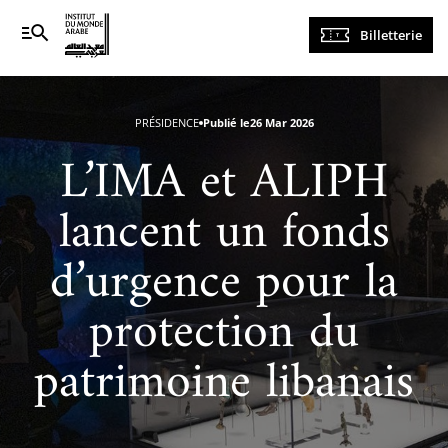
Navigation
Billetterie
principale
PRÉSIDENCE
Publié le
26 Mar 2026
L’IMA et ALIPH
lancent un fonds
d’urgence pour la
protection du
patrimoine libanais