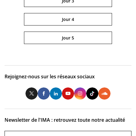
Jour 3
Jour 4
Jour 5
Rejoignez-nous sur les réseaux sociaux
Twitter
Facebook
LinkedIn
Youtube
Instagram
Tiktok
So
Newsletter de l'IMA : retrouvez toute notre actualité