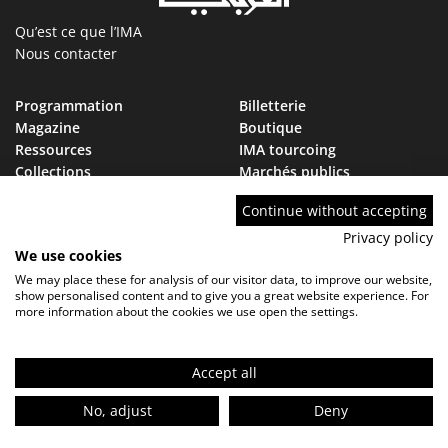
Qu’est ce que l’IMA
Nous contacter
Programmation
Billetterie
Magazine
Boutique
Ressources
IMA tourcoing
Collections
Marchés publics
Devenir Ami de l’IMA
Nous rejoindre
Continue without accepting
FAQ
Privacy policy
We use cookies
We may place these for analysis of our visitor data, to improve our website,
show personalised content and to give you a great website experience. For
more information about the cookies we use open the settings.
Contact
FAQ
Marchés publics
Mentions légales - Politique de confidentialité
Réglement de visite
Accept all
FR
No, adjust
Deny
Infos pratiques