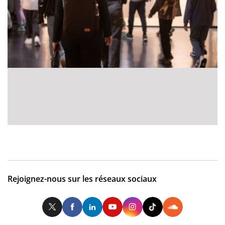
Rejoignez-nous sur les réseaux sociaux
Twitter
Facebook
LinkedIn
Youtube
Instagram
Tiktok
So