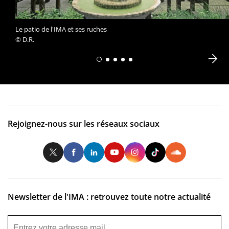
Le patio de l'IMA et ses ruches
© D.R.
Rejoignez-nous sur les réseaux sociaux
Twitter
Facebook
LinkedIn
Youtube
Instagram
Tiktok
So
Newsletter de l'IMA : retrouvez toute notre actualité